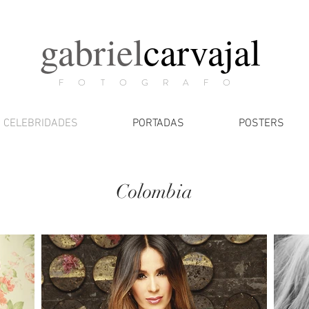
gabriel
carvajal
F O T O G R A F O
CELEBRIDADES
PORTADAS
POSTERS
Colombia